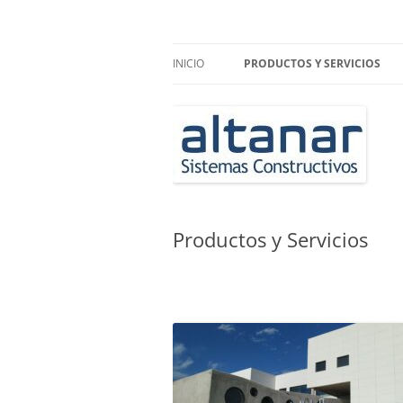
Saltar
al
contenido
Carpintería de Aluminio. Technal, Schüco, 
ALTANAR
INICIO
PRODUCTOS Y SERVICIOS
FACHADAS Y MUROS CORTINA
PROTECCIÓN SOLAR
Productos y Servicios