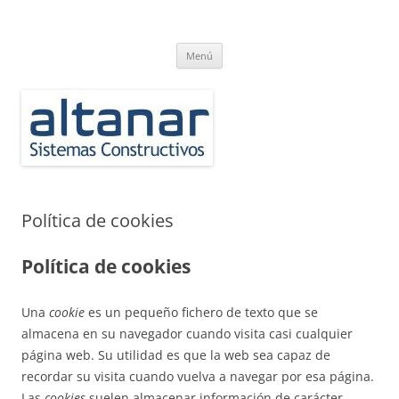
Saltar
al
ALTANAR
contenido
Carpintería de Aluminio. Technal, Schüco, Reynaers, Wicona, Jansen, RP
Technik
Menú
Política de cookies
Política de cookies
Una
cookie
es un pequeño fichero de texto que se
almacena en su navegador cuando visita casi cualquier
página web. Su utilidad es que la web sea capaz de
recordar su visita cuando vuelva a navegar por esa página.
Las
cookies
suelen almacenar información de carácter