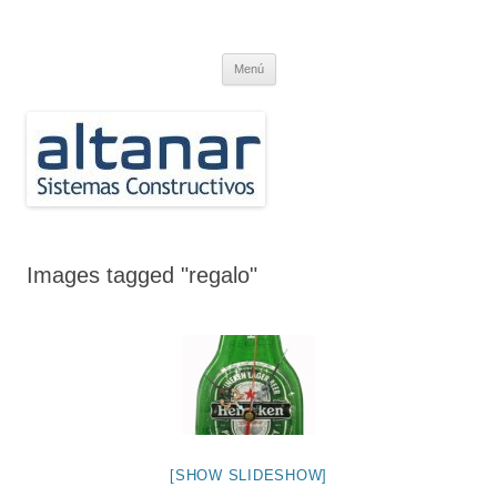
Saltar
al
ALTANAR
contenido
Carpintería de Aluminio. Technal, Schüco, Reynaers, Wicona, Jansen,
RP Technik
Menú
Images tagged "regalo"
[SHOW SLIDESHOW]